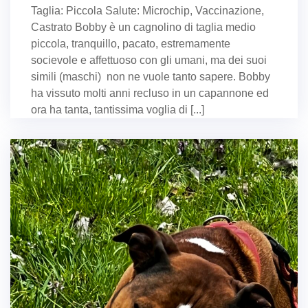
Taglia: Piccola Salute: Microchip, Vaccinazione,
Castrato Bobby è un cagnolino di taglia medio
piccola, tranquillo, pacato, estremamente
socievole e affettuoso con gli umani, ma dei suoi
simili (maschi) non ne vuole tanto sapere. Bobby
ha vissuto molti anni recluso in un capannone ed
ora ha tanta, tantissima voglia di [...]