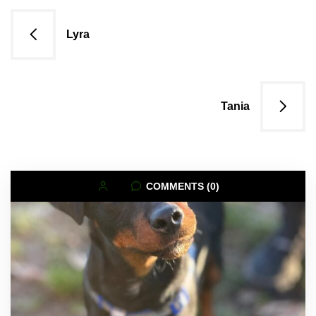
Navigazione
Lyra
articoli
Tania
COMMENTS (0)