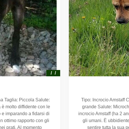
 Taglia: Piccola Salute:
Tipo: Incrocio Amstaff 
 è molto diffidente con le
grande Salute: Microch
e imparando a fidarsi di
incrocio Amstaff (ha 2 an
n ottimo rapporto con gli
gli umani. È ubbidiente
 nei prati. Al momento
sentire tutta la sua 