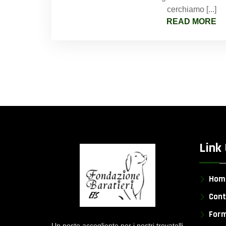
cerchiamo [...]
READ MORE
Link 
Hom
Cont
Form
Un posto accogliente per i nostri trovatelli