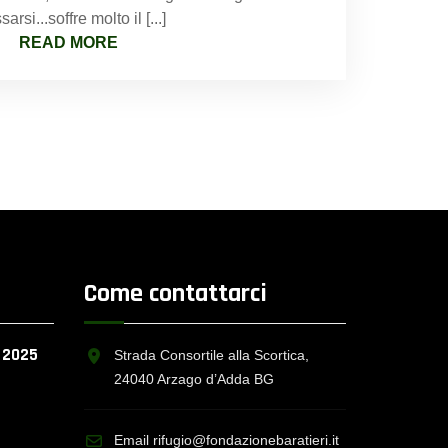
ssarsi...soffre molto il [...]
READ MORE
Come contattarci
o 2025
Strada Consortile alla Scortica,
24040 Arzago d’Adda BG
Email rifugio@fondazionebaratieri.it