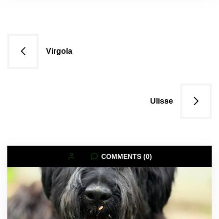
Navigazione
Virgola
articoli
Ulisse
COMMENTS (0)