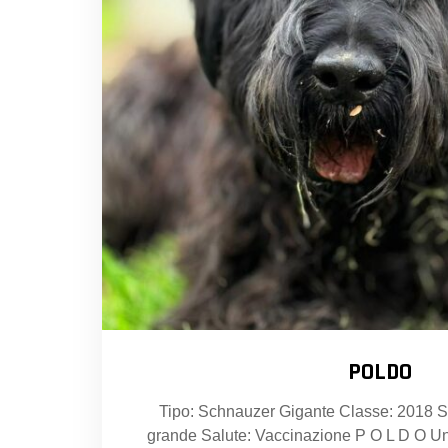
POLDO
Tipo: Schnauzer Gigante Classe: 2018 S
grande Salute: Vaccinazione P O L D O Un