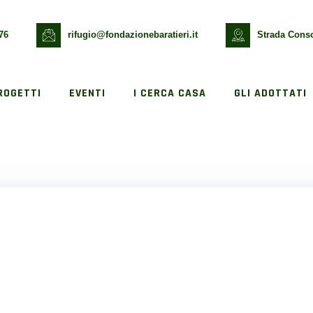
76
rifugio@fondazionebaratieri.it
Strada Conso
ROGETTI
EVENTI
I CERCA CASA
GLI ADOTTATI