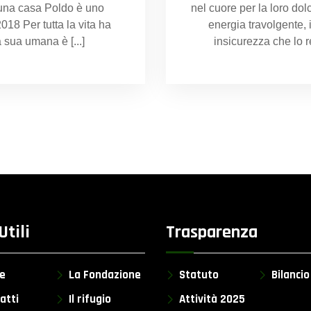
una casa Poldo è uno
nel cuore per la loro dol
18 Per tutta la vita ha
energia travolgente, 
 sua umana è [...]
insicurezza che lo 
Utili
Trasparenza
e
La Fondazione
Statuto
Bilanci
atti
Il rifugio
Attività 2025