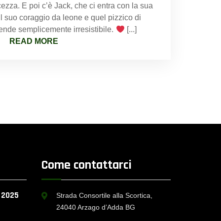
cezza. E poi c’è Jack, che ci entra con la sua
il suo coraggio da leone e quel pizzico di
rende semplicemente irresistibile.
[...]
READ MORE
Come contattarci
o 2025
Strada Consortile alla Scortica,
24040 Arzago d’Adda BG