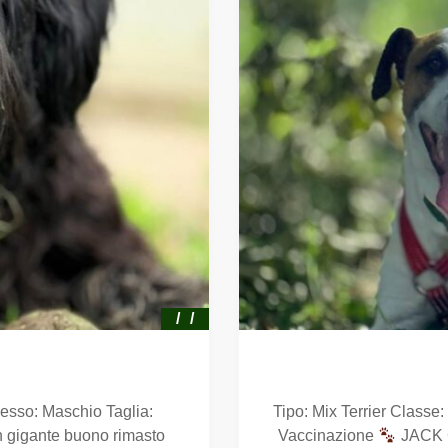
esso: Maschio Taglia:
Tipo: Mix Terrier Classe
 gigante buono rimasto
Vaccinazione
JACK