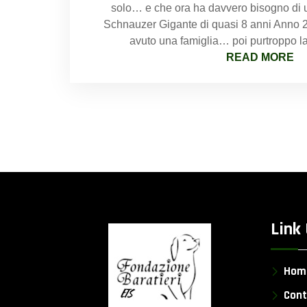
solo… e che ora ha davvero bisogno di 
Schnauzer Gigante di quasi 8 anni Anno 20
avuto una famiglia… poi purtroppo la
READ MORE
Link 
Hom
Cont