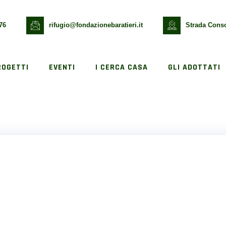
76
rifugio@fondazionebaratieri.it
Strada Conso
ROGETTI
EVENTI
I CERCA CASA
GLI ADOTTATI