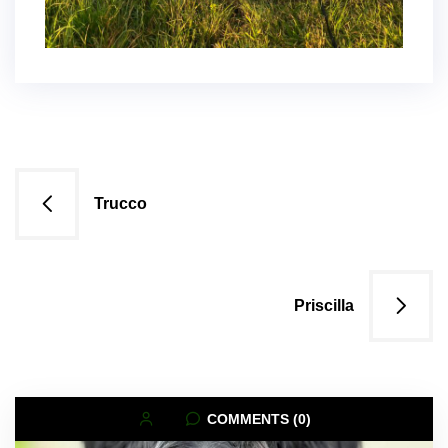
Navigazione
Trucco
articoli
Priscilla
COMMENTS (0)