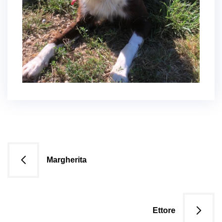
Navigazione
Margherita
articoli
Ettore