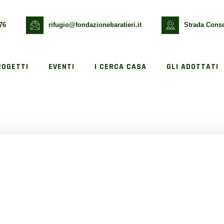
76
rifugio@fondazionebaratieri.it
Strada Conso
ROGETTI
EVENTI
I CERCA CASA
GLI ADOTTATI