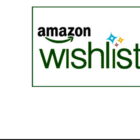
La nostra Wis
Cliccando sul tasto sottostante, potrai acqui
abbiamo bisogno per i nostri ospiti, l’acq
direttamente al rifug
Acquista