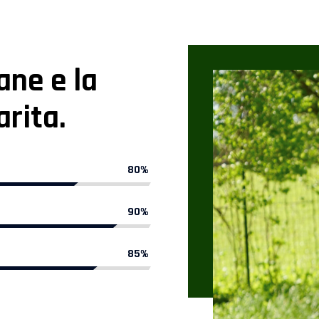
ane e la
rita.
80%
90%
85%