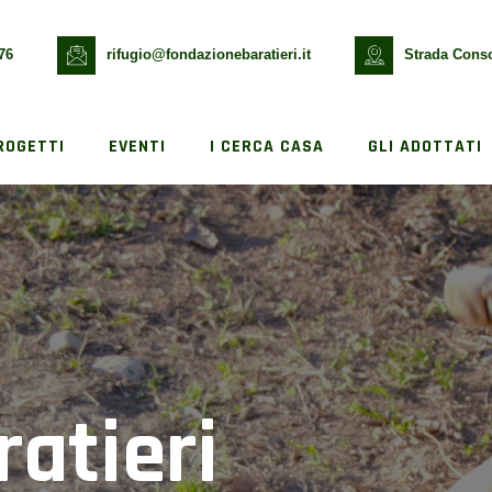
76
rifugio@fondazionebaratieri.it
Strada Conso
ROGETTI
EVENTI
I CERCA CASA
GLI ADOTTATI
ratieri