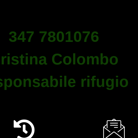
347 7801076
ristina Colombo
ponsabile rifugio