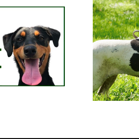
hlist
stare uno dei beni di cui
uisto verrà recapitato
io