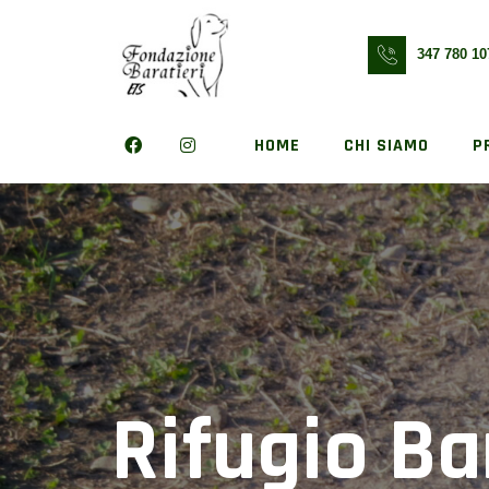
Skip
to
347 780 10
content
HOME
CHI SIAMO
P
Rifugio Ba