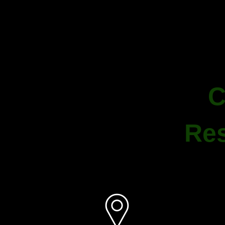
C
Res